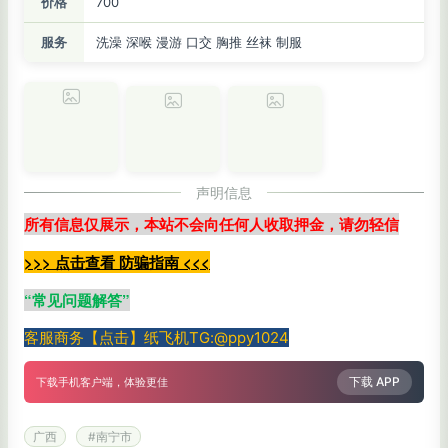
价格
700
服务
洗澡 深喉 漫游 口交 胸推 丝袜 制服
声明信息
所有信息仅展示，本站不会向任何人收取押金，请勿轻信
>>> 点击查看 防骗指南 <<<
“
常见问题解答
”
客服商务【点击】纸飞机TG:@ppy1024
下载 APP
下载手机客户端，体验更佳
广西
#南宁市