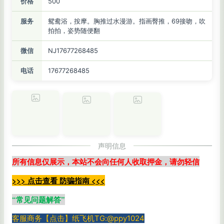
价格
500
服务
鸳鸯浴，按摩。胸推过水漫游。指画臀推，69接吻，吹
拍拍，姿势随便翻
微信
NJ17677268485
电话
17677268485
声明信息
所有信息仅展示，本站不会向任何人收取押金，请勿轻信
>>> 点击查看 防骗指南 <<<
“
常见问题解答
”
客服商务【点击】纸飞机TG:@ppy1024