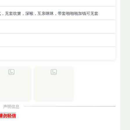
式，无套吹箫，深喉，互亲咪咪，带套啪啪啪加钱可无套
声明信息
请勿轻信